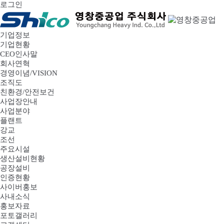
로그인
기업정보
기업현황
CEO인사말
회사연혁
경영이념/VISION
조직도
친환경/안전보건
사업장안내
사업분야
플랜트
강교
조선
주요시설
생산설비현황
공장설비
인증현황
사이버홍보
사내소식
홍보자료
포토갤러리