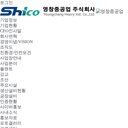
로그인
기업정보
기업현황
CEO인사말
회사연혁
경영이념/VISION
조직도
친환경/안전보건
사업장안내
사업분야
플랜트
강교
조선
주요시설
생산설비현황
공장설비
인증현황
사이버홍보
사내소식
홍보자료
포토갤러리