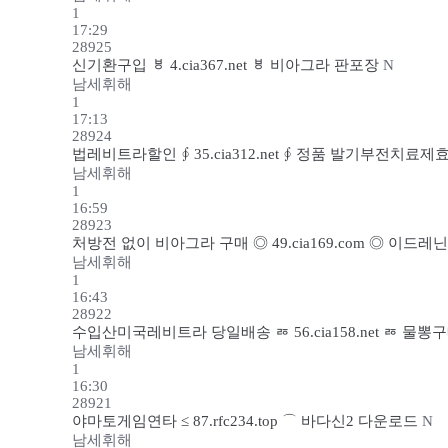
1
17:29
28925
신기환구입 ㅸ 4.cia367.net ㅸ 비아그라 판포장
N
남세휘해
1
17:13
28924
법레비트라할인 ∮ 35.cia312.net ∮ 정품 발기부전치료
남세휘해
1
16:59
28923
처방전 없이 비아그라 구매 ◎ 49.cia169.com ◎ 이드
남세휘해
1
16:43
28922
수입산미국레비트라 당일배송 ㅭ 56.cia158.net ㅭ 
남세휘해
1
16:30
28921
야마토게임연타 ≤ 87.rfc234.top ⌒ 바다신2 다운로드
N
남세휘해