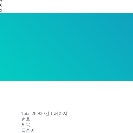
4
6
9
Total 28,930건
1 페이지
번호
제목
글쓴이