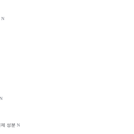
송
N
N
개선제 성분
N