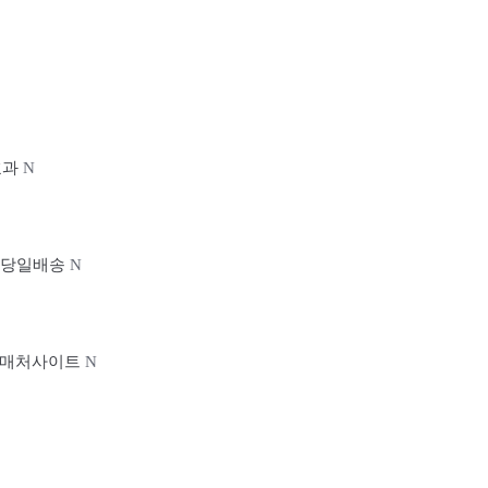
제효과
N
레닌당일배송
N
물뽕구매처사이트
N