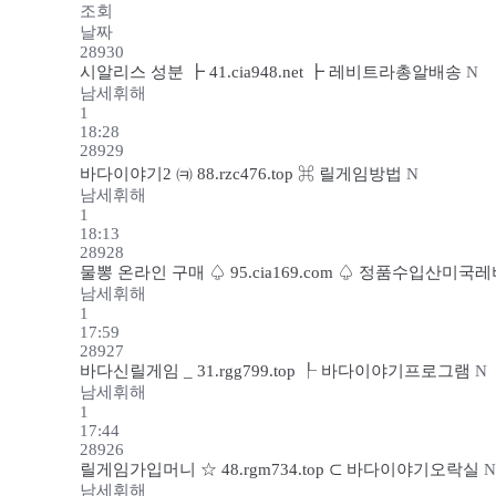
조회
날짜
28930
시알리스 성분 ┣ 41.cia948.net ┣ 레비트라총알배송
N
남세휘해
1
18:28
28929
바다이야기2 ㈊ 88.rzc476.top ⌘ 릴게임방법
N
남세휘해
1
18:13
28928
물뽕 온라인 구매 ♤ 95.cia169.com ♤ 정품수입산미
남세휘해
1
17:59
28927
바다신릴게임 _ 31.rgg799.top ┞ 바다이야기프로그램
N
남세휘해
1
17:44
28926
릴게임가입머니 ☆ 48.rgm734.top ⊂ 바다이야기오락실
N
남세휘해