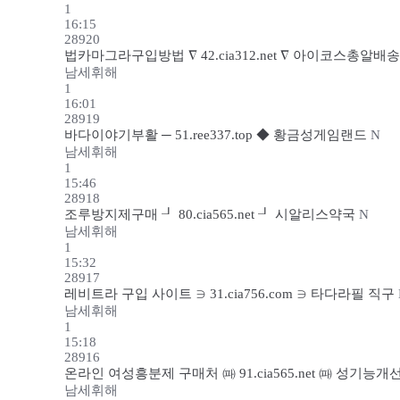
1
16:15
28920
법카마그라구입방법 ∇ 42.cia312.net ∇ 아이코스총알배
남세휘해
1
16:01
28919
바다이야기부활 ─ 51.ree337.top ◆ 황금성게임랜드
N
남세휘해
1
15:46
28918
조루방지제구매 ┚ 80.cia565.net ┚ 시알리스약국
N
남세휘해
1
15:32
28917
레비트라 구입 사이트 ∋ 31.cia756.com ∋ 타다라필 직구
남세휘해
1
15:18
28916
온라인 여성흥분제 구매처 ㈚ 91.cia565.net ㈚ 성기능
남세휘해