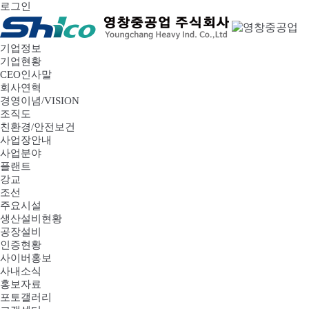
로그인
기업정보
기업현황
CEO인사말
회사연혁
경영이념/VISION
조직도
친환경/안전보건
사업장안내
사업분야
플랜트
강교
조선
주요시설
생산설비현황
공장설비
인증현황
사이버홍보
사내소식
홍보자료
포토갤러리