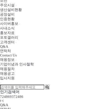
조선
주요시설
생산설비현황
공장설비
인증현황
사이버홍보
사내소식
홍보자료
포토갤러리
고객센터
Q&A
연락처
Contact Us
채용정보
기업이념과 인사철학
채용절차
채용공고
입사지원
인기검색어
7
2
4
8
6
9
3
7
2
4
8
6
Q&A