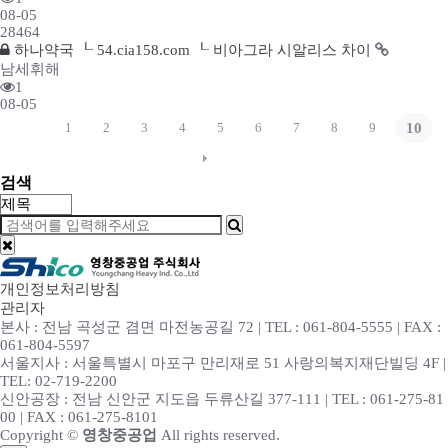
08-05
28464
하나약국 ┖ 54.cia158.com ┖ 비아그라 시알리스 차이
남세휘해
1
08-05
1
2
3
4
5
6
7
8
9
10
검색
개인정보처리방침
관리자
본사 : 전남 곡성군 겸면 마전농공길 72 | TEL : 061-804-5555 | FAX :
061-804-5597
서울지사 : 서울특별시 마포구 만리재로 51 사랑의복지재단빌딩 4F |
TEL: 02-719-2200
신안공장 : 전남 신안군 지도읍 두류산길 377-111 | TEL : 061-275-81
00 | FAX : 061-275-8101
Copyright ©
영창중공업
All rights reserved.