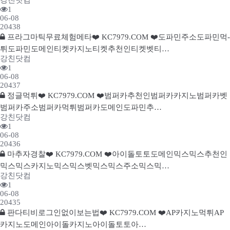
강친닷컴
1
06-08
20438
프라그마틱무료체험메타❤️ KC7979.COM ❤️도파민주­소도파민먹­
튀도파민도메인티켓카­지노티켓추천인티켓벳티…
강친닷컴
1
06-08
20437
정글먹­튀❤️ KC7979.COM ❤️범퍼카추천인범퍼카카­지노범퍼카벳
범퍼카주­소범퍼카먹­튀범퍼카도메인도파민추…
강친닷컴
1
06-08
20436
마추자경찰❤️ KC7979.COM ❤️아이돌토­토도메인믹스믹스추천인
믹스믹스카­지노믹스믹스벳믹스믹스주­소믹스믹…
강친닷컴
1
06-08
20435
판다티비로그인없이보는법❤️ KC7979.COM ❤️AP카­지노먹­튀AP
카­지노도메인아이돌카­지노아이돌토­토아…