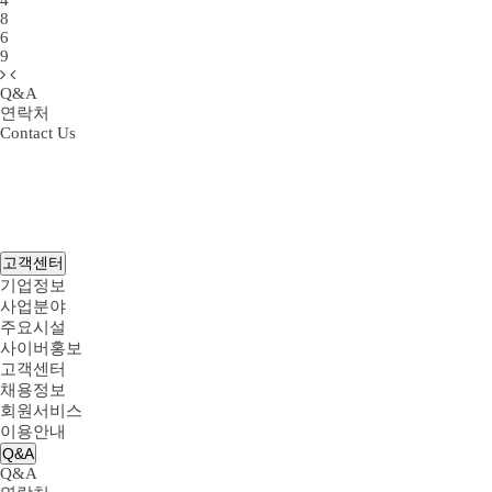
4
8
6
9
Q&A
연락처
Contact Us
고객센터
기업정보
사업분야
주요시설
사이버홍보
고객센터
채용정보
회원서비스
이용안내
Q&A
Q&A