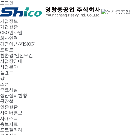
로그인
기업정보
기업현황
CEO인사말
회사연혁
경영이념/VISION
조직도
친환경/안전보건
사업장안내
사업분야
플랜트
강교
조선
주요시설
생산설비현황
공장설비
인증현황
사이버홍보
사내소식
홍보자료
포토갤러리