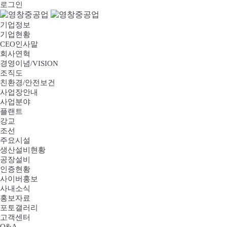
로그인
기업정보
기업현황
CEO인사말
회사연혁
경영이념/VISION
조직도
친환경/안전보건
사업장안내
사업분야
플랜트
강교
조선
주요시설
생산설비현황
공장설비
인증현황
사이버홍보
사내소식
홍보자료
포토갤러리
고객센터
Q&A