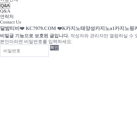
Q&A
Q&A
연락처
Contact Us
달밤티비❤️ KC7979.COM ❤️K카­지노태양성카­지노a1카­지
비밀글 기능으로 보호된 글입니다.
작성자와 관리자만 열람하실 수 
본인이라면 비밀번호를 입력하세요.