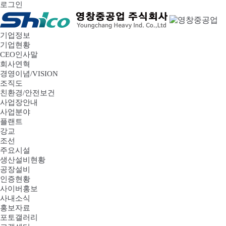
로그인
기업정보
기업현황
CEO인사말
회사연혁
경영이념/VISION
조직도
친환경/안전보건
사업장안내
사업분야
플랜트
강교
조선
주요시설
생산설비현황
공장설비
인증현황
사이버홍보
사내소식
홍보자료
포토갤러리