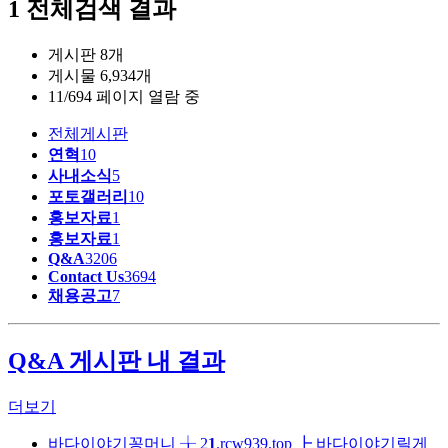
1
전체검색 결과
고객센터
게시판 8개
채용정보
게시물 6,934개
11/694 페이지 열람 중
회원서비스
전체게시판
연혁
10
이용안내
사내소식
5
포토갤러리
10
홍보자료
1
홍보자료
1
Q&A
3206
Contact Us
3694
채용공고
7
Q&A 게시판 내 결과
더보기
바다이야기꽁머니 ╁ 2
1
.rcw939.top ┣ 바다이야기릴게