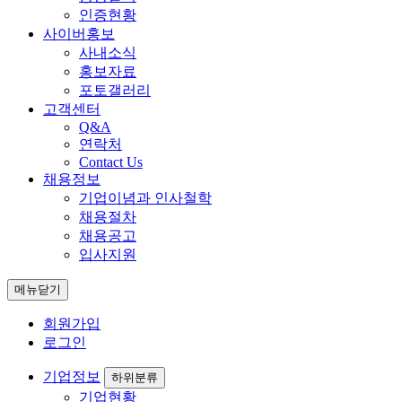
인증현황
사이버홍보
사내소식
홍보자료
포토갤러리
고객센터
Q&A
연락처
Contact Us
채용정보
기업이념과 인사철학
채용절차
채용공고
입사지원
메뉴닫기
회원가입
로그인
기업정보
하위분류
기업현황