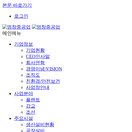
본문 바로가기
로그인
메인메뉴
기업정보
기업현황
CEO인사말
회사연혁
경영이념/VISION
조직도
친환경/안전보건
사업장안내
사업분야
플랜트
강교
조선
주요시설
생산설비현황
공장설비