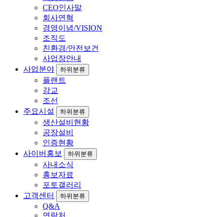
CEO인사말
회사연혁
경영이념/VISION
조직도
친환경/안전보건
사업장안내
사업분야
하위분류
플랜트
강교
조선
주요시설
하위분류
생산설비현황
공장설비
인증현황
사이버홍보
하위분류
사내소식
홍보자료
포토갤러리
고객센터
하위분류
Q&A
연락처