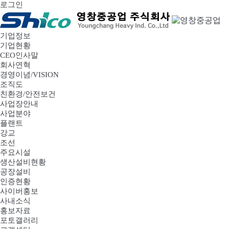
로그인
기업정보
기업현황
CEO인사말
회사연혁
경영이념/VISION
조직도
친환경/안전보건
사업장안내
사업분야
플랜트
강교
조선
주요시설
생산설비현황
공장설비
인증현황
사이버홍보
사내소식
홍보자료
포토갤러리