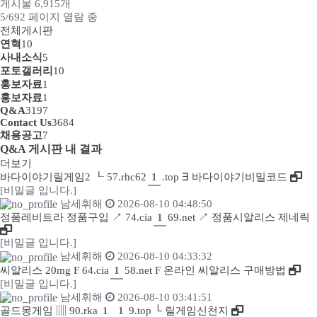
게시물 6,915개
5/692 페이지 열람 중
전체게시판
연혁
10
사내소식
5
포토갤러리
10
홍보자료
1
홍보자료
1
Q&A
3197
Contact Us
3684
채용공고
7
Q&A 게시판 내 결과
더보기
바다이야기릴게임2 ┖ 57.rhc62
1
.top ∃ 바다이야기비밀코드
[비밀글 입니다.]
남세휘해
2026-08-10 04:48:50
정품레비트라 정품구입 ↗ 74.cia
1
69.net ↗ 정품시알리스 제네릭
[비밀글 입니다.]
남세휘해
2026-08-10 04:33:32
씨알리스 20mg Ϝ 64.cia
1
58.net Ϝ 온라인 씨알리스 구매방법
[비밀글 입니다.]
남세휘해
2026-08-10 03:41:51
골드몽게임 ▥ 90.rka
1
1
9.top └ 릴게임신천지