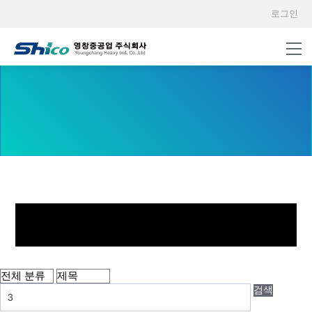
로그인
기업정보
검색
사업분야