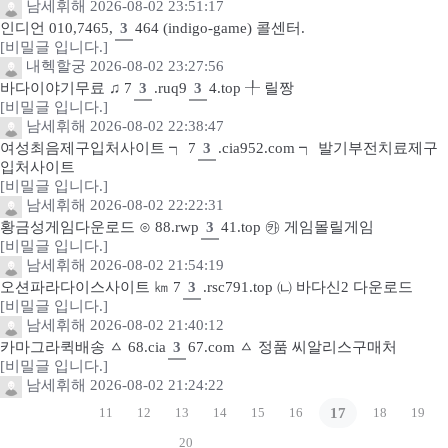
남세휘해
2026-08-02 23:51:17
인디언 010,7465,
3
464 (indigo-game) 콜센터.
[비밀글 입니다.]
내헥할궁
2026-08-02 23:27:56
바다이야기무료 ♫ 7
3
.ruq9
3
4.top ╀ 릴짱
[비밀글 입니다.]
남세휘해
2026-08-02 22:38:47
여성최음제구입처사이트 ┑ 7
3
.cia952.com ┑ 발기부전치료제구
입처사이트
[비밀글 입니다.]
남세휘해
2026-08-02 22:22:31
황금성게임다운로드 ⊙ 88.rwp
3
41.top ㉸ 게임몰릴게임
[비밀글 입니다.]
남세휘해
2026-08-02 21:54:19
오션파라다이스사이트 ㎞ 7
3
.rsc791.top ㈁ 바다신2 다운로드
[비밀글 입니다.]
남세휘해
2026-08-02 21:40:12
카마그라퀵배송 ㅿ 68.cia
3
67.com ㅿ 정품 씨알리스구매처
[비밀글 입니다.]
남세휘해
2026-08-02 21:24:22
11
12
13
14
15
16
17
18
19
20