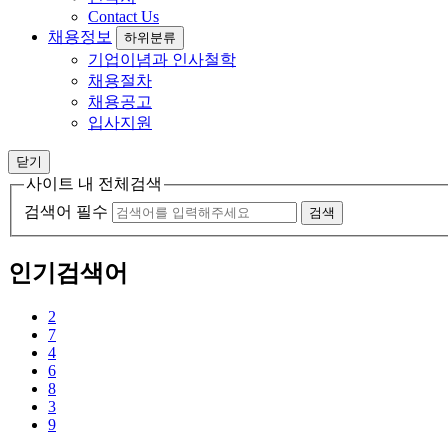
Contact Us
채용정보
하위분류
기업이념과 인사철학
채용절차
채용공고
입사지원
닫기
사이트 내 전체검색
검색어 필수
검색
인기검색어
2
7
4
6
8
3
9