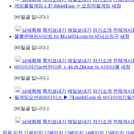
게임몰릴게임 ‡
3
7.rbh44
3
.top ╆ 오징어릴게임
새창
[비밀글 입니다.]
남세휘해
쪽지보내기
메일보내기
자기소개
전체게시
물뽕판매처사이트 ㈒
3
3
.cia954.com ㈒ 비닉스직구
새창
[비밀글 입니다.]
남세휘해
쪽지보내기
메일보내기
자기소개
전체게시
바다이야기pc버전다운 ♀ 44.rfc2
3
4.top ㎙ 사아다쿨
새창
[비밀글 입니다.]
남세휘해
쪽지보내기
메일보내기
자기소개
전체게시
릴게임오션파라다이스 ▶ 7
3
.rnz845.top ㉳ 바다이야기
[비밀글 입니다.]
남세휘해
쪽지보내기
메일보내기
자기소개
전체게시
처음
이전
11
페이지
12
페이지
13
페이지
14
페이지
15
페이지
16