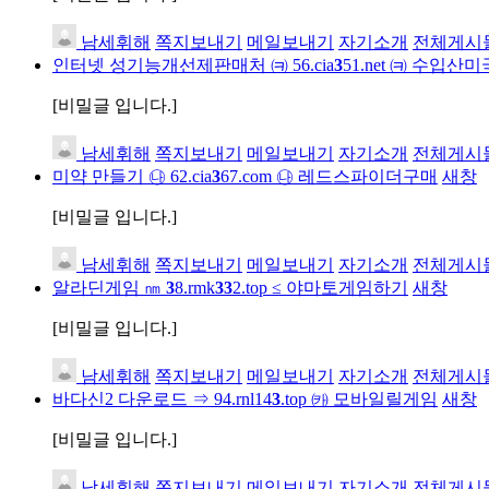
남세휘해
쪽지보내기
메일보내기
자기소개
전체게시
인터넷 성기능개선제판매처 ㈊ 56.cia
3
51.net ㈊ 수입산
[비밀글 입니다.]
남세휘해
쪽지보내기
메일보내기
자기소개
전체게시
미약 만들기 ㉯ 62.cia
3
67.com ㉯ 레드스파이더구매
새창
[비밀글 입니다.]
남세휘해
쪽지보내기
메일보내기
자기소개
전체게시
알라딘게임 ㎚
3
8.rmk
3
3
2.top ≤ 야마토게임하기
새창
[비밀글 입니다.]
남세휘해
쪽지보내기
메일보내기
자기소개
전체게시
바다신2 다운로드 ⇒ 94.rnl14
3
.top ㈘ 모바일릴게임
새창
[비밀글 입니다.]
남세휘해
쪽지보내기
메일보내기
자기소개
전체게시