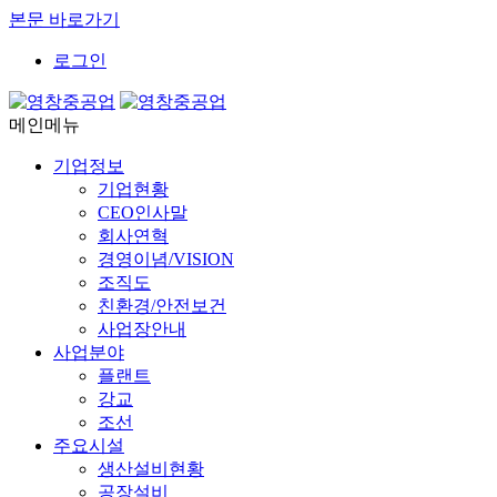
본문 바로가기
로그인
메인메뉴
기업정보
기업현황
CEO인사말
회사연혁
경영이념/VISION
조직도
친환경/안전보건
사업장안내
사업분야
플랜트
강교
조선
주요시설
생산설비현황
공장설비