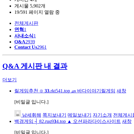
게시물 5,902개
19/591 페이지 열람 중
전체게시판
연혁
1
사내소식
1
Q&A
2939
Contact Us
2961
Q&A 게시판 내 결과
더보기
릴게임추천 ⊙
3
3
.rkt541.top ㎛ 바다이야기릴게임
새창
[비밀글 입니다.]
남세휘해
쪽지보내기
메일보내기
자기소개
전체게시
백경게임 ┤ 82.ruq9
3
4.top ▲ 오션파라다이스사이트
새창
[비밀글 입니다.]