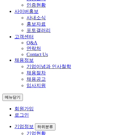
인증현황
사이버홍보
사내소식
홍보자료
포토갤러리
고객센터
Q&A
연락처
Contact Us
채용정보
기업이념과 인사철학
채용절차
채용공고
입사지원
메뉴닫기
회원가입
로그인
기업정보
하위분류
기업현황