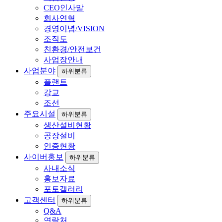
CEO인사말
회사연혁
경영이념/VISION
조직도
친환경/안전보건
사업장안내
사업분야
하위분류
플랜트
강교
조선
주요시설
하위분류
생산설비현황
공장설비
인증현황
사이버홍보
하위분류
사내소식
홍보자료
포토갤러리
고객센터
하위분류
Q&A
연락처