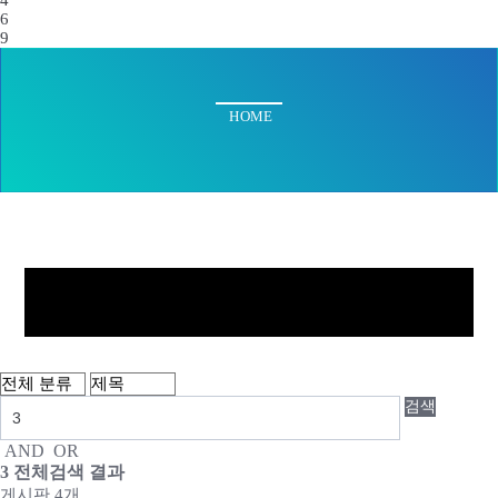
4
6
9
HOME
기업정보
검색
사업분야
AND
OR
주요시설
3
전체검색 결과
게시판 4개