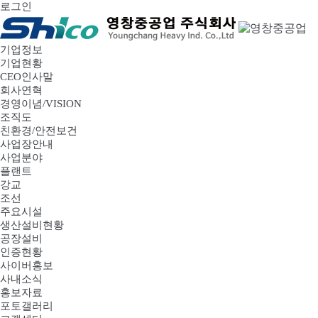
로그인
기업정보
기업현황
CEO인사말
회사연혁
경영이념/VISION
조직도
친환경/안전보건
사업장안내
사업분야
플랜트
강교
조선
주요시설
생산설비현황
공장설비
인증현황
사이버홍보
사내소식
홍보자료
포토갤러리