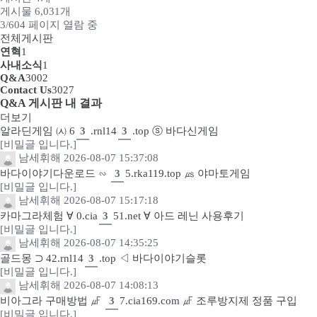
게시물 6,031개
사이버홍보
3/604 페이지 열람 중
전체게시판
고객센터
연혁
1
사내소식
1
채용정보
Q&A
3002
Contact Us
3027
Q&A 게시판 내 결과
회원서비스
더보기
알라딘게임 ㈆ 6
3
.rnl14
3
.top ⓢ 바다신게임
이용안내
[비밀글 입니다.]
남세휘해
2026-08-07 15:37:08
바다이야기다운로드 ∽
3
5.rka119.top ㎲ 야마토게임
[비밀글 입니다.]
남세휘해
2026-08-07 15:17:18
카마그라체험 ∀ 0.cia
3
51.net ∀ 아드 레닌 사용후기
[비밀글 입니다.]
남세휘해
2026-08-07 14:35:25
골드몽 ⊃ 42.rnl14
3
.top ◁ 바다이야기슬롯
[비밀글 입니다.]
남세휘해
2026-08-07 14:08:13
비아그라 구매방법 ㎌
3
7.cia169.com ㎌ 조루방지제 정품 구입
[비밀글 입니다.]