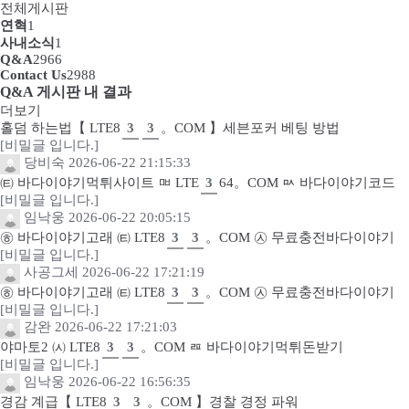
전체게시판
연혁
1
사내소식
1
Q&A
2966
Contact Us
2988
Q&A 게시판 내 결과
더보기
홀덤 하는법【 LTE8
3
3
。COM 】세븐포커 베팅 방법
[비밀글 입니다.]
당비숙
2026-06-22 21:15:33
㈋ 바다이야기먹튀사이트 ㅮ LTE
3
64。COM ㅯ 바다이야기코드
[비밀글 입니다.]
임낙웅
2026-06-22 20:05:15
㉭ 바다이야기고래 ㈋ LTE8
3
3
。COM ㉦ 무료충전바다이야기
[비밀글 입니다.]
사공그세
2026-06-22 17:21:19
㉭ 바다이야기고래 ㈋ LTE8
3
3
。COM ㉦ 무료충전바다이야기
[비밀글 입니다.]
감완
2026-06-22 17:21:03
야마토2 ㈆ LTE8
3
3
。COM ㄿ 바다이야기먹튀돈받기
[비밀글 입니다.]
임낙웅
2026-06-22 16:56:35
경감 계급【 LTE8
3
3
。COM 】경찰 경정 파워