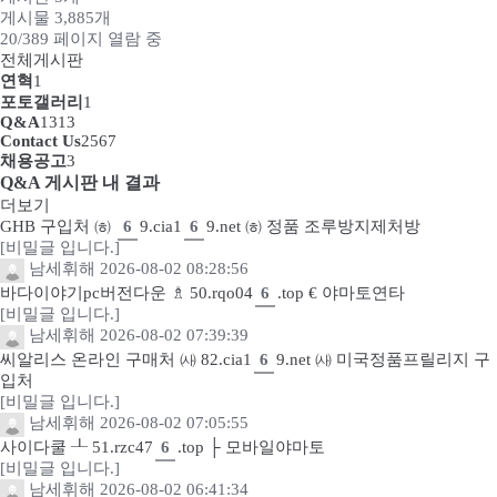
게시물 3,885개
사이버홍보
20/389 페이지 열람 중
전체게시판
고객센터
연혁
1
포토갤러리
1
채용정보
Q&A
1313
Contact Us
2567
채용공고
3
회원서비스
Q&A 게시판 내 결과
더보기
이용안내
GHB 구입처 ㈍
6
9.cia1
6
9.net ㈍ 정품 조루방지제처방
[비밀글 입니다.]
남세휘해
2026-08-02 08:28:56
바다이야기pc버전다운 ♗ 50.rqo04
6
.top € 야마토연타
[비밀글 입니다.]
남세휘해
2026-08-02 07:39:39
씨알리스 온라인 구매처 ㈔ 82.cia1
6
9.net ㈔ 미국정품프릴리지 구
입처
[비밀글 입니다.]
남세휘해
2026-08-02 07:05:55
사이다쿨 ┸ 51.rzc47
6
.top ├ 모바일야마토
[비밀글 입니다.]
남세휘해
2026-08-02 06:41:34