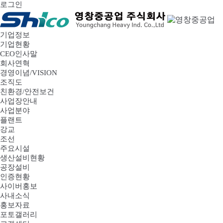
로그인
기업정보
기업현황
CEO인사말
회사연혁
경영이념/VISION
조직도
친환경/안전보건
사업장안내
사업분야
플랜트
강교
조선
주요시설
생산설비현황
공장설비
인증현황
사이버홍보
사내소식
홍보자료
포토갤러리