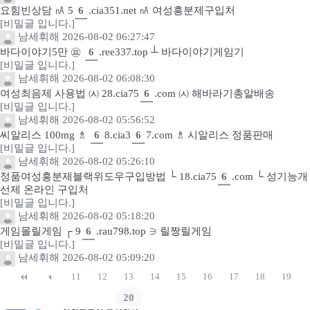
요힘빈상담 ㎁ 5
6
.cia351.net ㎁ 여성흥분제구입처
[비밀글 입니다.]
남세휘해
2026-08-02 06:27:47
바다이야기5만 ㉬
6
.ree337.top ┴ 바다이야기게임기
[비밀글 입니다.]
남세휘해
2026-08-02 06:08:30
여성최음제 사용법 ㈆ 28.cia75
6
.com ㈆ 해바라기총알배송
[비밀글 입니다.]
남세휘해
2026-08-02 05:56:52
씨알리스 100mg ♗
6
8.cia3
6
7.com ♗ 시알리스 정품판매
[비밀글 입니다.]
남세휘해
2026-08-02 05:26:10
정품여성흥분제블랙위도우구입방법 └ 18.cia75
6
.com └ 성기능개
선제 온라인 구입처
[비밀글 입니다.]
남세휘해
2026-08-02 05:18:20
게임몰릴게임 ┌ 9
6
.rau798.top ∋ 릴짱릴게임
[비밀글 입니다.]
남세휘해
2026-08-02 05:09:20
11
12
13
14
15
16
17
18
19
20