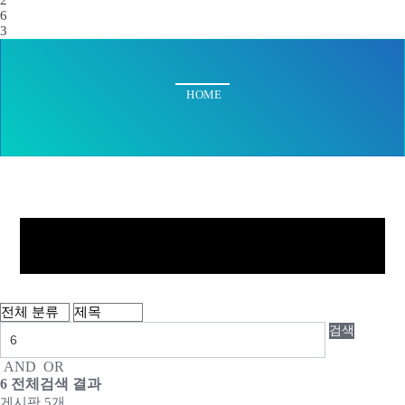
2
6
3
HOME
기업정보
검색
사업분야
AND
OR
주요시설
6
전체검색 결과
게시판 5개