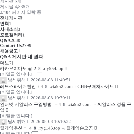
게시판 6개
게시물 4,835개
3/484 페이지 열람 중
전체게시판
연혁
1
사내소식
3
포토갤러리
1
Q&A
2030
Contact Us
2799
채용공고
1
Q&A 게시판 내 결과
더보기
카카오야마토 ㉥ 2
8
.rty554.top
[비밀글 입니다.]
남세휘해
2026-08-08 11:40:51
레드스파이더할인 † 4
8
.cia952.com † GHB구매처사이트
[비밀글 입니다.]
남세휘해
2026-08-08 10:39:11
인터넷 시알리스 구입방법 ┝ 4
8
.cia952.com ┝ 씨알리스 정품 구
입
[비밀글 입니다.]
남세휘해
2026-08-08 10:10:32
릴게임추천 ┑ 4
8
.ryg143.top ≒ 릴게임손오공
[비밀글 입니다.]