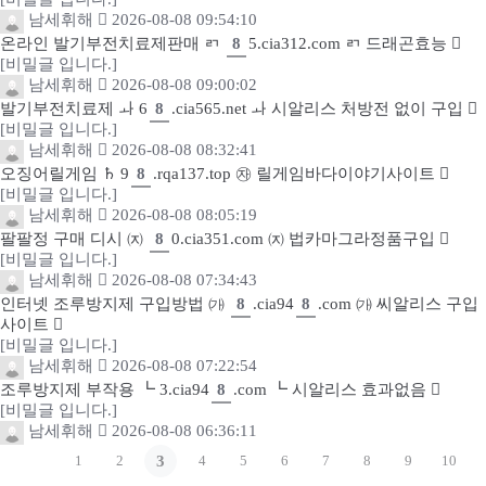
남세휘해
2026-08-08 09:54:10
온라인 발기부전치료제판매 ㄺ
8
5.cia312.com ㄺ 드래곤효능
[비밀글 입니다.]
남세휘해
2026-08-08 09:00:02
발기부전치료제 ㅘ 6
8
.cia565.net ㅘ 시알리스 처방전 없이 구입
[비밀글 입니다.]
남세휘해
2026-08-08 08:32:41
오징어릴게임 ♄ 9
8
.rqa137.top ㉶ 릴게임바다이야기사이트
[비밀글 입니다.]
남세휘해
2026-08-08 08:05:19
팔팔정 구매 디시 ㈈
8
0.cia351.com ㈈ 법카마그라정품구입
[비밀글 입니다.]
남세휘해
2026-08-08 07:34:43
인터넷 조루방지제 구입방법 ㈎
8
.cia94
8
.com ㈎ 씨알리스 구입
사이트
[비밀글 입니다.]
남세휘해
2026-08-08 07:22:54
조루방지제 부작용 ┗ 3.cia94
8
.com ┗ 시알리스 효과없음
[비밀글 입니다.]
남세휘해
2026-08-08 06:36:11
1
2
3
4
5
6
7
8
9
10